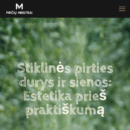
Stiklinės pirties
durys ir sienos:
Estetika prieš
praktiškumą