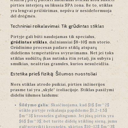
pirties interjerą su likusia SPA zona. Be to, stiklas
yra lengvai prižiūrimas, nepūva ir nesideformuoja
dėl drėgmės.
Techniniai reikalavimai: Tik grūdintas stiklas
Pirtyje gali būti naudojamas tik specialus,
grūdintas stiklas
, dažniausiai $8–10$ mm storio.
Grūdinimo procesas padaro stiklą atsparų
dideliems temperatūros svyravimams. Net jei toks
stiklas sudūžtų (kas nutinka itin retai), jis subyra į
smulkias, neaštrias granules, kurios nesužeidžia.
Estetika prieš fiziką: Šilumos nuostoliai
Nors stiklas atrodo puikiai, pirties inžinerijos
prasme tai yra „skylė“ izoliacijoje. Stiklas pasižymi
dideliu šilumos laidumu:
Šildymo galia:
Skaičiuojama, kad $1$ $m^2$
stiklo pirtyje reikalauja papildomo $1,2–1,5$
$m^3$ krosnelės galingumo. Jei jūsų pirtis yra
$6$ $m^3$, bet turite didelę stiklinę sieną, jums
gali prireikti krosnelės, skirtos $10–12$ $m^3$