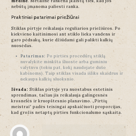
medinė
. Metalinė rankena įkaistų tiek, kad jos
nebūtų įmanoma paliesti ranka.
Praktiniai patarimai priežiūrai
Stiklas pirtyje reikalauja reguliarios priežiūros. Po
kiekvieno kaitinimosi ant stiklo lieka vandens ir
garo pėdsakų, kurie džiūdami gali palikti kalkių
nuosėdas.
Patarimas:
Po pirties procedūrų stiklą
nuvalykite minkšta šluoste arba guminiu
valytuvu (tokiu pat, kokį naudojate dušo
kabinoms). Taip stiklas visada išliks skaidrus ir
nekaups kalkių sluoksnio.
Išvada:
Stiklas pirtyje yra nuostabus estetinis
sprendimas, tačiau jis reikalauja galingesnės
krosnelės ir kruopštesnio planavimo. „Pirtių
meistrai“ padės teisingai apskaičiuoti proporcijas,
kad grožis netaptų pirties funkcionalumo sąskaita.