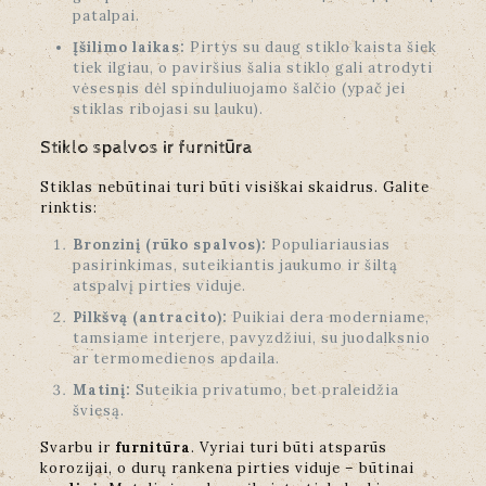
patalpai.
Įšilimo laikas:
Pirtys su daug stiklo kaista šiek
tiek ilgiau, o paviršius šalia stiklo gali atrodyti
vėsesnis dėl spinduliuojamo šalčio (ypač jei
stiklas ribojasi su lauku).
Stiklo spalvos ir furnitūra
Stiklas nebūtinai turi būti visiškai skaidrus. Galite
rinktis:
Bronzinį (rūko spalvos):
Populiariausias
pasirinkimas, suteikiantis jaukumo ir šiltą
atspalvį pirties viduje.
Pilkšvą (antracito):
Puikiai dera moderniame,
tamsiame interjere, pavyzdžiui, su juodalksnio
ar termomedienos apdaila.
Matinį:
Suteikia privatumo, bet praleidžia
šviesą.
Svarbu ir
furnitūra
. Vyriai turi būti atsparūs
korozijai, o durų rankena pirties viduje – būtinai