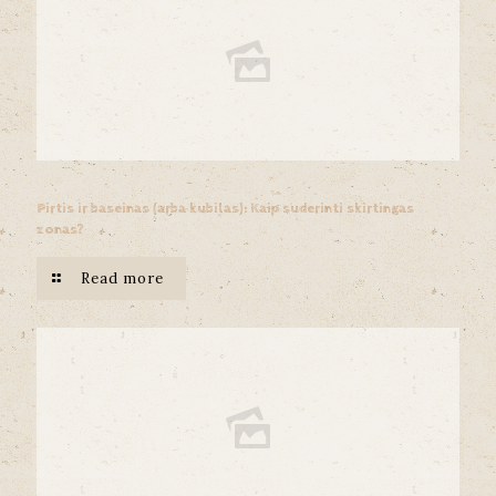
Pirtis ir baseinas (arba kubilas): Kaip suderinti skirtingas
zonas?
Read more