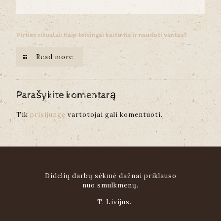
Pirties ritualai: Kaip teisingai kaitintis ir naudoti vantas?
Read more
Parašykite komentarą
Tik
prisijungę
vartotojai gali komentuoti.
Didelių darbų sėkmė dažnai priklauso
nuo smulkmenų.
—
T. Livijus.