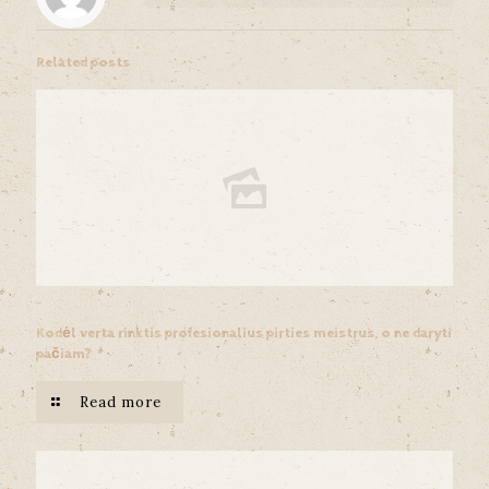
Related posts
Kodėl verta rinktis profesionalius pirties meistrus, o ne daryti
pačiam?
Read more