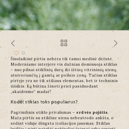
0
Šiuolaikinė pirtis nebėra tik tamsi medinė dėžutė.
Moderniame interjere vis dažniau dominuoja stiklas
– nuo pilnai stiklinių durų iki ištisų vitrininių sienų,
atsiveriančių į gamtą ar poilsio zoną. Tačiau stiklas
pirtyje yra ne tik stiliaus elementas, bet ir techninis
iššūkis. Ką būtina žinoti prieš pasiduodant
„skaidrumo“ madai?
Kodėl stiklas toks populiarus?
Pagrindinis stiklo privalumas –
erdvės pojūtis
.
Maža pirtis su stikline siena nebeatrodo ankšta, o
sėdint viduje dingsta izoliacijos jausmas. Stiklas
leidžia į pirtį patekti natūraliai šviesai arba susieti