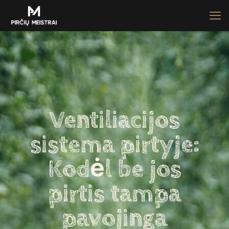
Ventiliacijos
sistema pirtyje:
Kodėl be jos
pirtis tampa
pavojinga