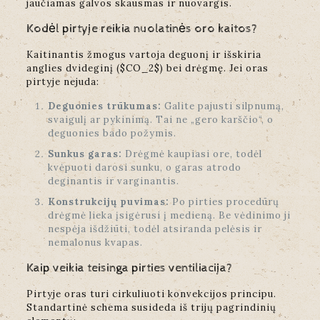
jaučiamas galvos skausmas ir nuovargis.
Kodėl pirtyje reikia nuolatinės oro kaitos?
Kaitinantis žmogus vartoja deguonį ir išskiria
anglies dvideginį ($CO_2$) bei drėgmę. Jei oras
pirtyje nejuda:
Deguonies trūkumas:
Galite pajusti silpnumą,
svaigulį ar pykinimą. Tai ne „gero karščio“, o
deguonies bado požymis.
Sunkus garas:
Drėgmė kaupiasi ore, todėl
kvėpuoti darosi sunku, o garas atrodo
deginantis ir varginantis.
Konstrukcijų puvimas:
Po pirties procedūrų
drėgmė lieka įsigėrusi į medieną. Be vėdinimo ji
nespėja išdžiūti, todėl atsiranda pelėsis ir
nemalonus kvapas.
Kaip veikia teisinga pirties ventiliacija?
Pirtyje oras turi cirkuliuoti konvekcijos principu.
Standartinė schema susideda iš trijų pagrindinių