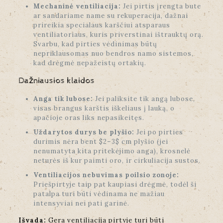
Mechaninė ventiliacija:
Jei pirtis įrengta bute
ar sandariame name su rekuperacija, dažnai
prireikia specialaus karščiui atsparaus
ventiliatoriaus, kuris priverstinai ištrauktų orą.
Svarbu, kad pirties vėdinimas būtų
nepriklausomas nuo bendros namo sistemos,
kad drėgmė nepažeistų ortakių.
Dažniausios klaidos
Anga tik lubose:
Jei paliksite tik angą lubose,
visas brangus karštis iškeliaus į lauką, o
apačioje oras liks nepasikeitęs.
Uždarytos durys be plyšio:
Jei po pirties
durimis nėra bent $2–3$ cm plyšio (jei
nenumatyta kita pritekėjimo anga), krosnelė
neturės iš kur paimti oro, ir cirkuliacija sustos.
Ventiliacijos nebuvimas poilsio zonoje:
Priešpirtyje taip pat kaupiasi drėgmė, todėl ši
patalpa turi būti vėdinama ne mažiau
intensyviai nei pati garinė.
Išvada:
Gera ventiliacija pirtyje turi būti