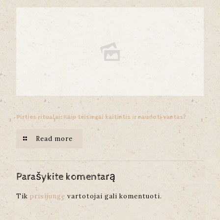
Pirties ritualai: Kaip teisingai kaitintis ir naudoti vantas?
Read more
Parašykite komentarą
Tik
prisijungę
vartotojai gali komentuoti.