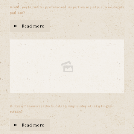
Kodėl verta rinktis profesionalius pirties meistrus, o ne daryti
pačiam?
Read more
Pirtis ir baseinas (arba kubilas): Kaip suderinti skirtingas
zonas?
Read more