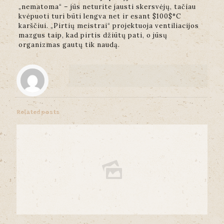
„nematoma“ – jūs neturite jausti skersvėjų, tačiau
kvėpuoti turi būti lengva net ir esant $100$°C
karščiui. „Pirtių meistrai“ projektuoja ventiliacijos
mazgus taip, kad pirtis džiūtų pati, o jūsų
organizmas gautų tik naudą.
Related posts