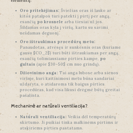
elementų:
Oro pritekėjimas:
Šviežias oras iš lauko ar
kitos patalpos turi patekti į pirtį per angą,
esančią
po krosnele
arba tiesiai už jos.
Šildamas oras kyla į viršų, kartu su savimi
nešdamas deguonį.
Oro ištraukimas procedūrų metu:
Panaudotas, atvėsęs ir sunkesnis oras (kuriame
gausu $CO_2$) turi būti ištraukiamas per angą,
esančią tolimiausiame pirties kampe,
po
gultais
(apie $30–50$ cm nuo grindų).
Džiovinimo anga:
Tai anga lubose arba sienos
viršuje, kuri kaitinimosi metu būna sandariai
uždaryta, o atidaroma tik baigus pirties
procedūras, kad visa likusi drėgmė būtų greitai
pašalinta.
Mechaninė ar natūrali ventiliacija?
Natūrali ventiliacija:
Veikia dėl temperatūrų
skirtumo. Ji puikiai tinka malkinėms pirtims ir
atskiriems pirties pastatams.