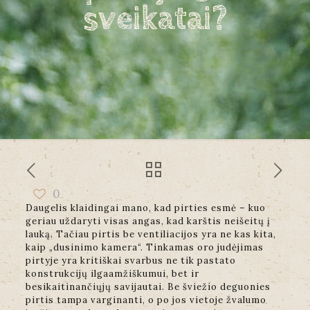
sveikatai?
0
Daugelis klaidingai mano, kad pirties esmė – kuo
geriau uždaryti visas angas, kad karštis neišeitų į
lauką. Tačiau pirtis be ventiliacijos yra ne kas kita,
kaip „dusinimo kamera“. Tinkamas oro judėjimas
pirtyje yra kritiškai svarbus ne tik pastato
konstrukcijų ilgaamžiškumui, bet ir
besikaitinančiųjų savijautai. Be šviežio deguonies
pirtis tampa varginanti, o po jos vietoje žvalumo